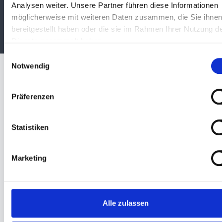
und begleiten Sie aktiv bei der Umsetzung Ihrer
Analysen weiter. Unsere Partner führen diese Informationen
wirtschaftlichen Ziele.
möglicherweise mit weiteren Daten zusammen, die Sie ihne
bereitgestellt haben oder die sie im Rahmen Ihrer Nutzung d
Dienste gesammelt haben.
Einwilligungsauswahl
Notwendig
Unsere Leistungen
Präferenzen
Existenzgründungsberatung
Statistiken
Finanzierungsberatung und
Kreditwürdigkeitsprüfungen
Marketing
Ergebnisverbesserungsanalysen
Aufbau und Gestaltung von Berichts- und
Informationssystemen
Finanzplanung, Erfolgsplanung und
Alle zulassen
Liquiditätsplanung