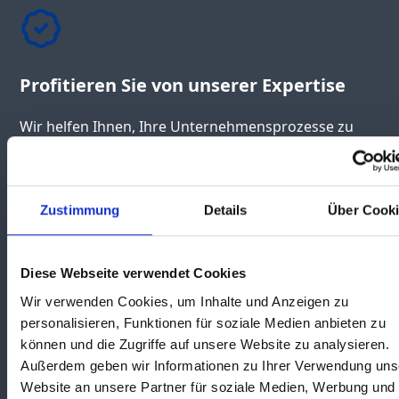
Profitieren Sie von unserer Expertise
Wir helfen Ihnen, Ihre Unternehmensprozesse zu
optimieren und Ihre Finanzen so zu planen, dass Sie
auch in turbulenten Zeiten auf sicheren Beinen
stehen.
Zustimmung
Details
Über Cook
Diese Webseite verwendet Cookies
Wir verwenden Cookies, um Inhalte und Anzeigen zu
Wir denken mit Ihnen
personalisieren, Funktionen für soziale Medien anbieten zu
können und die Zugriffe auf unsere Website zu analysieren.
Wir setzen uns intensiv mit Ihren Zahlen
Außerdem geben wir Informationen zu Ihrer Verwendung uns
auseinander, finden Potenziale zur Verbesserung
Website an unsere Partner für soziale Medien, Werbung und