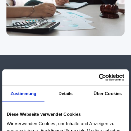
Zustimmung
Details
Über Cookies
Steueroptimierung leicht gemacht
Wir zeigen Ihnen, wie Sie Ihre Steuerlast optimieren
Diese Webseite verwendet Cookies
können – damit Sie mehr für Ihre Zukunft übrig
Wir verwenden Cookies, um Inhalte und Anzeigen zu
haben und die finanziellen Ziele ganz entspannt
personalisieren, Funktionen für soziale Medien anbieten