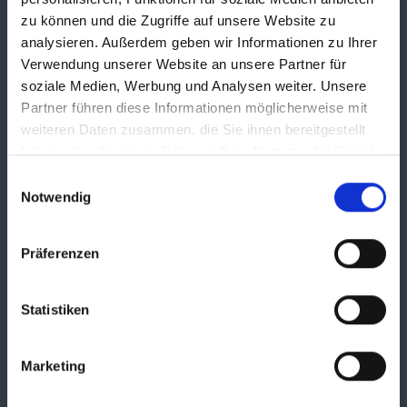
erreichen.
zu können und die Zugriffe auf unsere Website zu
analysieren. Außerdem geben wir Informationen zu Ihrer
Verwendung unserer Website an unsere Partner für
soziale Medien, Werbung und Analysen weiter. Unsere
Partner führen diese Informationen möglicherweise mit
weiteren Daten zusammen, die Sie ihnen bereitgestellt
Alles aus einer Hand
haben oder die sie im Rahmen Ihrer Nutzung der Dienste
gesammelt haben.
Einwilligungsauswahl
Von der Steuererklärung bis zur Vertretung vor den
Notwendig
Finanzbehörden – wir bieten Ihnen eine Rundum-
Betreuung, die keinen Wunsch offen lässt.
Präferenzen
Statistiken
Prüfungen? Kein Problem!
Marketing
Bei Außenprüfungen oder rechtlichen Fragen sind