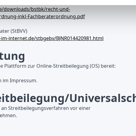
StB)
e/downloads/bstbk/recht-und-
ordnung-inkl-Fachberaterordnung.pdf
ter (StBVV)
-im-internet.de/stbgebv/BJNR014420981.html
htung
e Plattform zur Online-Streitbeilegung (OS) bereit:
.
en im Impressum.
itbeilegung/Universalsch
t, an Streitbeilegungsverfahren vor einer
nehmen.