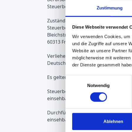
Steuerberater
Zustimmung
Zuständige Kammer:
Steuerberaterkammer Hessen
Diese Webseite verwendet 
Bleichstraße 1
Wir verwenden Cookies, um I
60313 Frankfurt am Main
und die Zugriffe auf unsere 
Website an unsere Partner fü
Verliehen in:
möglicherweise mit weiteren
Deutschland
der Dienste gesammelt habe
Es gelten folgende berufsrechtliche 
Einwilligungsauswahl
Notwendig
Steuerberatungsgesetz (StBerG)
einsehbar unter:
https://www.gesetze
Durchführungsverordnung zum Steue
einsehbar unter:
https://www.gesetze
Ablehnen